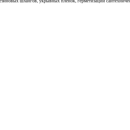
езиновых шлангов, укрывных пленок, герметизации сантехничес