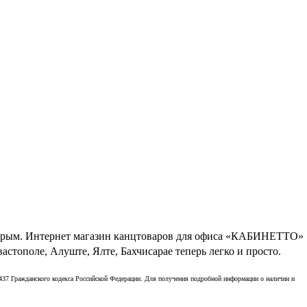
 Крым. Интернет магазин канцтоваров для офиса «КАБИНЕТТО»
стополе, Алуште, Ялте, Бахчисарае теперь легко и просто.
 437 Гражданского кодекса Российской Федерации. Для получения подробной информации о наличии и