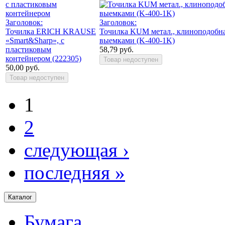
Заголовок:
Заголовок:
Точилка ERICH KRAUSE
Точилка KUM метал., клиноподобна
«Smart&Sharp», с
выемками (K-400-1K)
пластиковым
58,79 руб.
контейнером (222305)
50,00 руб.
1
2
следующая ›
последняя »
Каталог
Бумага