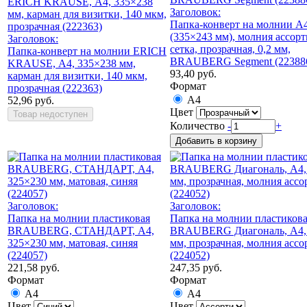
Заголовок:
Папка-конверт на молнии А
(335×243 мм), молния ассор
Заголовок:
сетка, прозрачная, 0,2 мм,
Папка-конверт на молнии ERICH
BRAUBERG Segment (22388
KRAUSE, А4, 335×238 мм,
93,40 руб.
карман для визитки, 140 мкм,
Формат
прозрачная (222363)
А4
52,96 руб.
Цвет
Количество
-
+
Заголовок:
Заголовок:
Папка на молнии пластиковая
Папка на молнии пластиков
BRAUBERG, СТАНДАРТ, А4,
BRAUBERG Диагональ, А4,
325×230 мм, матовая, синяя
мм, прозрачная, молния ассо
(224057)
(224052)
221,58 руб.
247,35 руб.
Формат
Формат
А4
А4
Цвет
Цвет